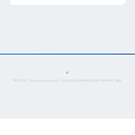
© 2026 ·
Comuna Soimari
·
Un produs dezvoltat de Hirama Tech